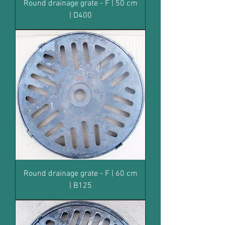
Round drainage grate - F | 50 cm
| D400
Round drainage grate - F | 60 cm
| B125