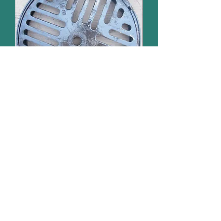
Round drainage grate - F | 50 cm
| B125