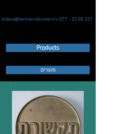
077 - 22 00 221
orders@hermon-ltd.com
(+972)
Products
מוצרים