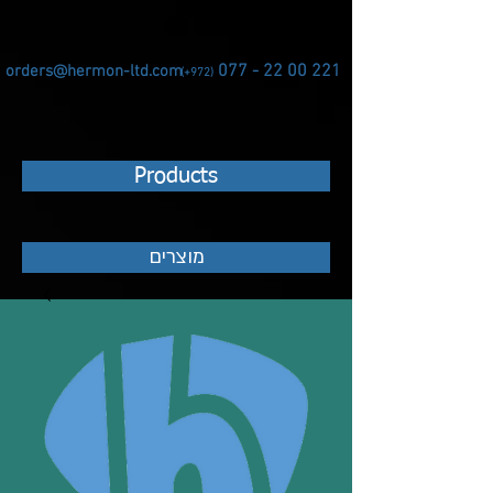
077 - 22 00 221
orders@hermon-ltd.com
(+972)
Products
מוצרים