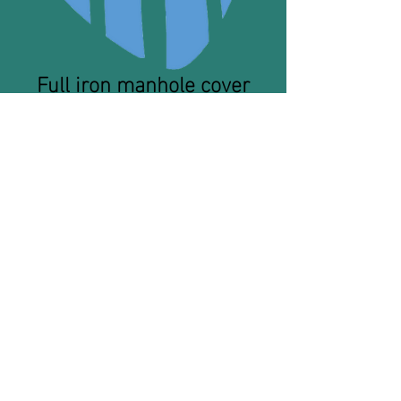
Full iron manhole cover
without Logo | 60 cm |
D400
·
·
Diameter 60 cm
Load D400
CN YD40060NF
Logo by order