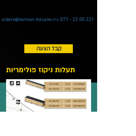
077 - 22 00 221
orders@hermon-ltd.com
(+972)
קבל הצעה
תעלות ניקוז פולימריות